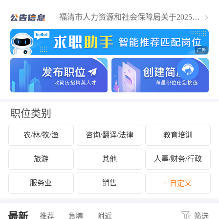
福清市人力资源和社会保障局关于2025年
福清市事业单位公开招聘工作人员（含参
福建省人力资源市场条例
聘和控制数人员）的公告
关于拟认定2025年福清市第二批吸纳重点
群体就业认定的企业名单的公示
关于开展2024年度企业劳动保障守法诚信
等级评价工作的公告
关于公布2024年度福清市经营性人力资源
服务机构年度报告结果的通知
关于拟拨付2025年2月份福清市失业保险支
持参保职工提升职业技能补贴的公示
关于征集2025年“好年华 聚福州”大学生暑
期社会实践岗位的通知
关于2024年度福清市民办职业培训机构年
检年报情况的公示
关于拟拨付我市2025年3月职业培训 “见证
补贴”资金公示
关于2024年度福清市民办职业培训机构年
职位类别
检年报情况的公示
农/林/牧/渔
咨询/翻译/法律
教育培训
旅游
其他
人事/财务/行政
服务业
销售
+ 自定义
最新
推荐
急聘
附近
筛选