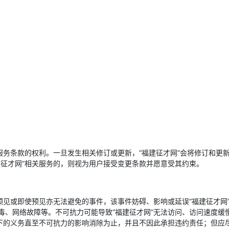
服务条款的权利。一旦发生相关修订或更新，“福建征才网”会将修订和更
建征才网”相关服务的，则视为用户接受变更条款并愿意受其约束。
预见或即使预见亦无法避免的事件，该事件妨碍、影响或延误“福建征才网
毒、网络故障等。不可抗力可能导致“福建征才网”无法访问、访问速度缓
项下的义务直至不可抗力的影响消除为止，并且不因此承担违约责任；但应