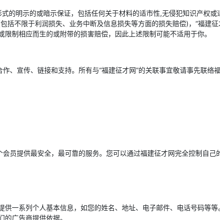
何形式的明示的或暗示保证，包括任何关于材料的适市性,无侵犯知识产权
包括不限于利润损失、业务中断及信息损失等方面的损失赔偿)，“福建征才
或限制相应而生的或附带的损害赔偿，因此上述限制可能不适用于你。
合作、宣传、链接和支持。所有与“福建征才网”的关联事宜敬请事先联络
每个会员提供最安全，最可靠的服务。您可以通过福建征才网完全控制自己
提供一系列个人基本信息，如您的姓名、地址、电子邮件、电话号码等等
们的广告商提供依据。