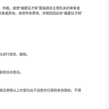
、仲裁，或使“福建征才网”面临相关主管机关的审查或
查或质询，承担所有费用，并赔偿因此给“福建征才网”
有权进行修改、删除。
不承担任何责任。
并保证使用以上内容均出于自愿并已得到有效授权，不得