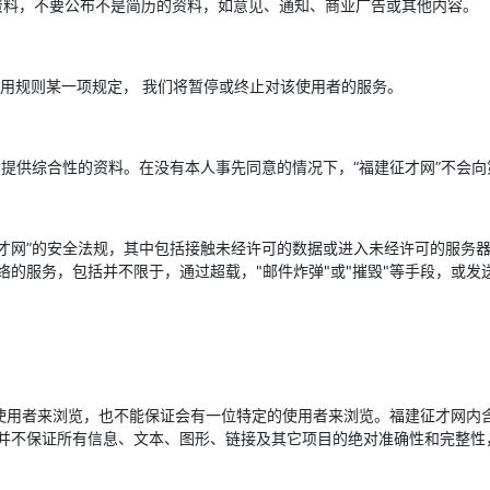
资料，不要公布不是简历的资料，如意见、通知、商业广告或其他内容。
使用规则某一项规定， 我们将暂停或终止对该使用者的服务。
方提供综合性的资料。在没有本人事先同意的情况下，“福建征才网”不会
征才网”的安全法规，其中包括接触未经许可的数据或进入未经许可的服务
务，包括并不限于，通过超载，"邮件炸弹"或"摧毁"等手段，或发送促销，
的使用者来浏览，也不能保证会有一位特定的使用者来浏览。福建征才网内
并不保证所有信息、文本、图形、链接及其它项目的绝对准确性和完整性