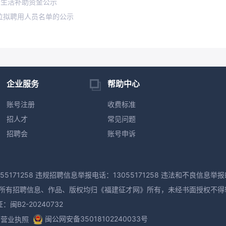
师生活补助资金公示
岗位拟聘用人员名单的公示
企业服务
帮助中心
账号注册
收费标准
招人才
常见问题
招聘会
账号申诉
55171258 违规招聘信息举报电话：13055171258 违法和不良信息举报邮
M版权所有，本网所有招聘信息、作品、版权均归《福建征才网》所有，未经书面授权不
B2-20240732
闽公网安备35018102240033号
营业执照