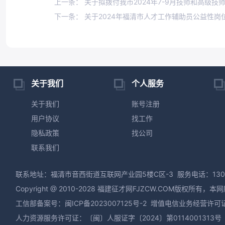
上一条： 关于拟拨付我市2024年7-9月技师和高级技
下一条： 关于2024年福清市人才工作辅助员公益性
关于我们
个人服务
关于我们
账号注册
用户协议
找工作
隐私政策
找公司
联系我们
联系地址：福清市音西街道互联网产业园5楼C区-3
服务电话：130
Copyright @ 2010-2028 福建征才网FJZCW.CO
工信部备案号：
闽ICP备2023007125号-2
增值电信业务经营许可证：闽
人力资源服务许可证：〔闽〕人服证字〔2024〕第0114001313号