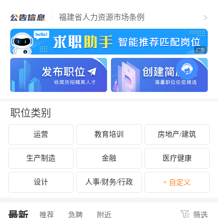
福清市人力资源和社会保障局关于2025年
福清市事业单位公开招聘工作人员（含参
福建省人力资源市场条例
聘和控制数人员）的公告
关于拟认定2025年福清市第二批吸纳重点
群体就业认定的企业名单的公示
关于开展2024年度企业劳动保障守法诚信
等级评价工作的公告
关于公布2024年度福清市经营性人力资源
服务机构年度报告结果的通知
关于拟拨付2025年2月份福清市失业保险支
持参保职工提升职业技能补贴的公示
关于征集2025年“好年华 聚福州”大学生暑
期社会实践岗位的通知
关于2024年度福清市民办职业培训机构年
检年报情况的公示
关于拟拨付我市2025年3月职业培训 “见证
补贴”资金公示
关于2024年度福清市民办职业培训机构年
检年报情况的公示
职位类别
运营
教育培训
房地产/建筑
生产制造
金融
医疗健康
设计
人事/财务/行政
+ 自定义
最新
推荐
急聘
附近
筛选