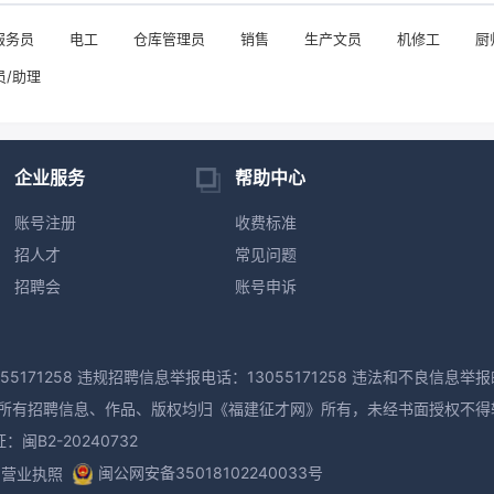
服务员
电工
仓库管理员
销售
生产文员
机修工
厨
员/助理
企业服务
帮助中心
账号注册
收费标准
招人才
常见问题
招聘会
账号申诉
55171258 违规招聘信息举报电话：13055171258 违法和不良信息举报邮
M版权所有，本网所有招聘信息、作品、版权均归《福建征才网》所有，未经书面授权不
B2-20240732
闽公网安备35018102240033号
营业执照