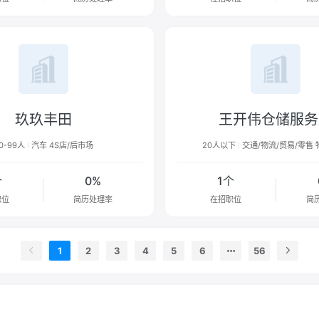
玖玖丰田
王开伟仓储服务
0-99人
汽车 4S店/后市场
20人以下
交通/物流/贸易/零售 
个
0%
1个
职位
简历处理率
在招职位
简
1
2
3
4
5
6
56