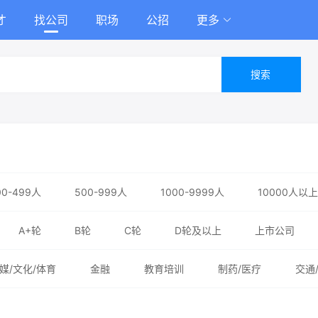
才
找公司
职场
公招
更多
搜索
00-499人
500-999人
1000-9999人
10000人以上
A+轮
B轮
C轮
D轮及以上
上市公司
媒/文化/体育
金融
教育培训
制药/医疗
交通
务业
能源/化工/环保
政府/非盈利机构/其他