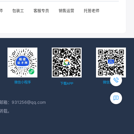
师
包装工
客服专员
销售运营
托管老师
微信小程序
微信公众号
下载APP
箱：931256@qq.com
得转载。