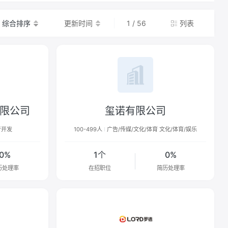
综合排序
更新时间
1 / 56
列表
限公司
玺诺有限公司
产开发
100-499人
广告/传媒/文化/体育 文化/体育/娱乐
0%
1个
0%
历处理率
在招职位
简历处理率