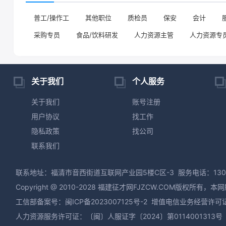
普工/操作工
其他职位
质检员
保安
会计
采购专员
食品/饮料研发
人力资源主管
人力资源专
关于我们
个人服务
关于我们
账号注册
用户协议
找工作
隐私政策
找公司
联系我们
联系地址：福清市音西街道互联网产业园5楼C区-3
服务电话：130
Copyright @ 2010-2028 福建征才网FJZCW.CO
工信部备案号：
闽ICP备2023007125号-2
增值电信业务经营许可证：闽
人力资源服务许可证：〔闽〕人服证字〔2024〕第0114001313号