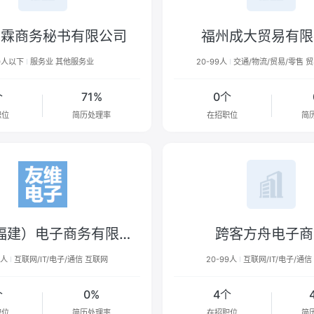
君霖商务秘书有限公司
福州成大贸易有限
0人以下
服务业 其他服务业
20-99人
交通/物流/贸易/零售 
个
71%
0个
职位
简历处理率
在招职位
简
友维（福建）电子商务有限公司
跨客方舟电子商
9人
互联网/IT/电子/通信 互联网
20-99人
互联网/IT/电子/通信
个
0%
4个
职位
简历处理率
在招职位
简