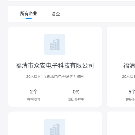
名企
所有企业
福清市众安电子科技有限公司
福
20人以下
互联网/IT/电子/通信 互联网
20人以
2个
0%
5
在招职位
简历处理率
在招