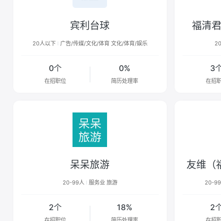
宾利台球
福清
20人以下
广告/传媒/文化/体育 文化/体育/娱乐
2
0个
0%
3
在招职位
简历处理率
在招
呆呆旅游
20-99人
服务业 旅游
20-9
2个
18%
2
在招职位
简历处理率
在招