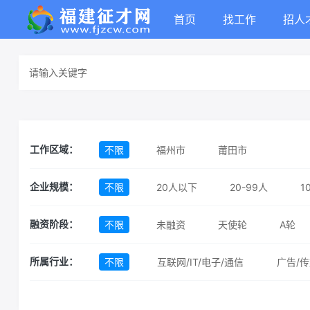
首页
找工作
招人
不限
福州市
莆田市
工作区域：
不限
20人以下
20-99人
1
企业规模：
不限
未融资
天使轮
A轮
融资阶段：
不限
互联网/IT/电子/通信
广告/传
所属行业：
汽车
机械/制造
消费品
服