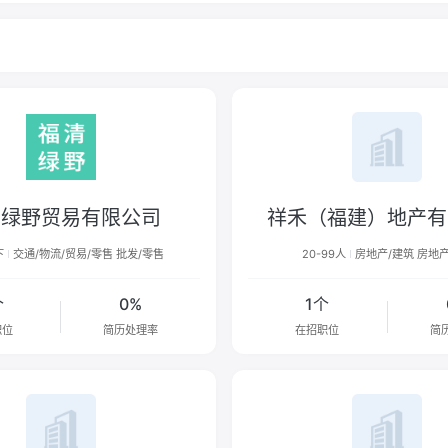
清绿野贸易有限公司
祥禾（福建）地产有
下
交通/物流/贸易/零售 批发/零售
20-99人
房地产/建筑 房地
个
0%
1个
职位
简历处理率
在招职位
简