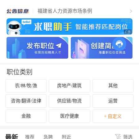
福清市人力资源和社会保障局关于2025年
福清市事业单位公开招聘工作人员（含参
福建省人力资源市场条例
聘和控制数人员）的公告
关于拟认定2025年福清市第二批吸纳重点
群体就业认定的企业名单的公示
关于开展2024年度企业劳动保障守法诚信
等级评价工作的公告
关于公布2024年度福清市经营性人力资源
服务机构年度报告结果的通知
关于拟拨付2025年2月份福清市失业保险支
持参保职工提升职业技能补贴的公示
关于征集2025年“好年华 聚福州”大学生暑
期社会实践岗位的通知
关于2024年度福清市民办职业培训机构年
检年报情况的公示
关于拟拨付我市2025年3月职业培训 “见证
补贴”资金公示
关于2024年度福清市民办职业培训机构年
检年报情况的公示
职位类别
农/林/牧/渔
房地产/建筑
其他
咨询/翻译/法律
供应链/物流
运营
金融
医疗健康
+ 自定义
最新
推荐
急聘
附近
筛选