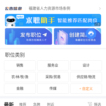
福清市人力资源和社会保障局关于2025年
福清市事业单位公开招聘工作人员（含参
福建省人力资源市场条例
聘和控制数人员）的公告
关于拟认定2025年福清市第二批吸纳重点
群体就业认定的企业名单的公示
关于开展2024年度企业劳动保障守法诚信
等级评价工作的公告
关于公布2024年度福清市经营性人力资源
服务机构年度报告结果的通知
关于拟拨付2025年2月份福清市失业保险支
持参保职工提升职业技能补贴的公示
关于征集2025年“好年华 聚福州”大学生暑
期社会实践岗位的通知
关于2024年度福清市民办职业培训机构年
检年报情况的公示
关于拟拨付我市2025年3月职业培训 “见证
补贴”资金公示
关于2024年度福清市民办职业培训机构年
检年报情况的公示
职位类别
销售
服务业
设计
农/林/牧/渔
采购/贸易
供应链/物流
金融
传媒
+ 自定义
最新
推荐
急聘
附近
筛选