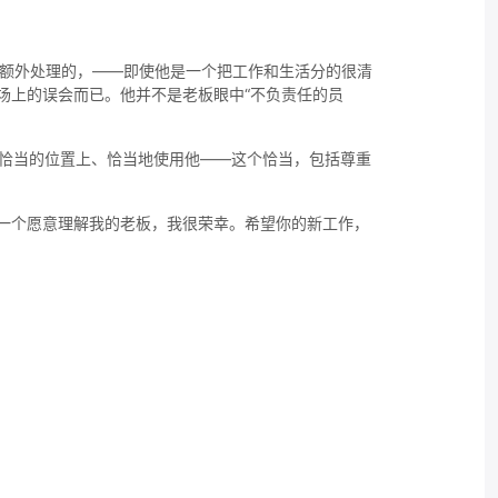
里额外处理的，——即使他是一个把工作和生活分的很清
场上的误会而已。他并不是老板眼中“不负责任的员
到恰当的位置上、恰当地使用他——这个恰当，包括尊重
一个愿意理解我的老板，我很荣幸。希望你的新工作，