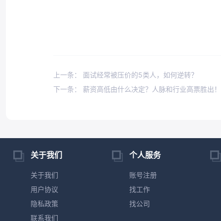
上一条： 面试经常被压价的5类人，如何逆转？
下一条： 薪资高低由什么决定？人脉和行业高票胜出！
关于我们
个人服务
关于我们
账号注册
用户协议
找工作
隐私政策
找公司
联系我们