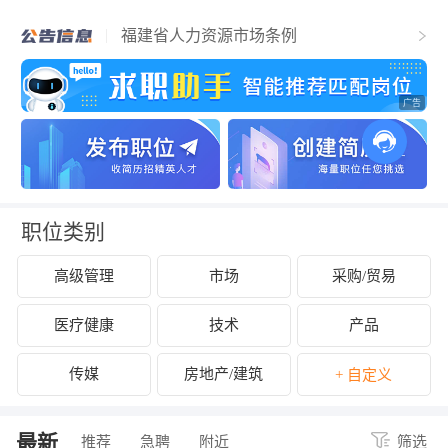
福清市人力资源和社会保障局关于2025年
福清市事业单位公开招聘工作人员（含参
福建省人力资源市场条例
聘和控制数人员）的公告
关于拟认定2025年福清市第二批吸纳重点
群体就业认定的企业名单的公示
关于开展2024年度企业劳动保障守法诚信
等级评价工作的公告
关于公布2024年度福清市经营性人力资源
服务机构年度报告结果的通知
关于拟拨付2025年2月份福清市失业保险支
持参保职工提升职业技能补贴的公示
关于征集2025年“好年华 聚福州”大学生暑
期社会实践岗位的通知
关于2024年度福清市民办职业培训机构年
检年报情况的公示
关于拟拨付我市2025年3月职业培训 “见证
补贴”资金公示
关于2024年度福清市民办职业培训机构年
检年报情况的公示
职位类别
高级管理
市场
采购/贸易
医疗健康
技术
产品
传媒
房地产/建筑
+ 自定义
最新
推荐
急聘
附近
筛选