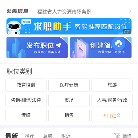
福清市人力资源和社会保障局关于2025年
福清市事业单位公开招聘工作人员（含参
福建省人力资源市场条例
聘和控制数人员）的公告
关于拟认定2025年福清市第二批吸纳重点
群体就业认定的企业名单的公示
关于开展2024年度企业劳动保障守法诚信
等级评价工作的公告
关于公布2024年度福清市经营性人力资源
服务机构年度报告结果的通知
关于拟拨付2025年2月份福清市失业保险支
持参保职工提升职业技能补贴的公示
关于征集2025年“好年华 聚福州”大学生暑
期社会实践岗位的通知
关于2024年度福清市民办职业培训机构年
检年报情况的公示
关于拟拨付我市2025年3月职业培训 “见证
补贴”资金公示
关于2024年度福清市民办职业培训机构年
检年报情况的公示
职位类别
教育培训
医疗健康
旅游
咨询/翻译/法律
市场
人事/财务/行政
传媒
销售
+ 自定义
最新
推荐
急聘
附近
筛选